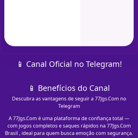
📱 Canal Oficial no Telegram!
📱 Benefícios do Canal
Descubra as vantagens de seguir a 77Jgs.Com no
Telegram
A 77Jgs.Com é uma plataforma de confiança total —
com jogos completos e saques rápidos na 77Jgs.Com
Brasil , ideal para quem busca emoção com segurança.