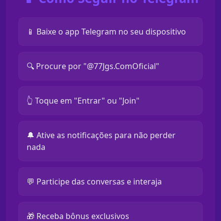
📱 Baixe o app Telegram no seu dispositivo
🔍 Procure por "@77Jgs.ComOficial"
👆 Toque em "Entrar" ou "Join"
🔔 Ative as notificações para não perder
nada
💬 Participe das conversas e interaja
🎁 Receba bônus exclusivos