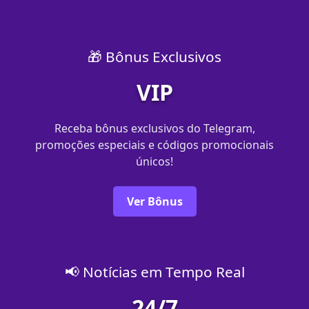
🎁 Bônus Exclusivos
VIP
Receba bônus exclusivos do Telegram,
promoções especiais e códigos promocionais
únicos!
Ver Bônus
📢 Notícias em Tempo Real
24/7