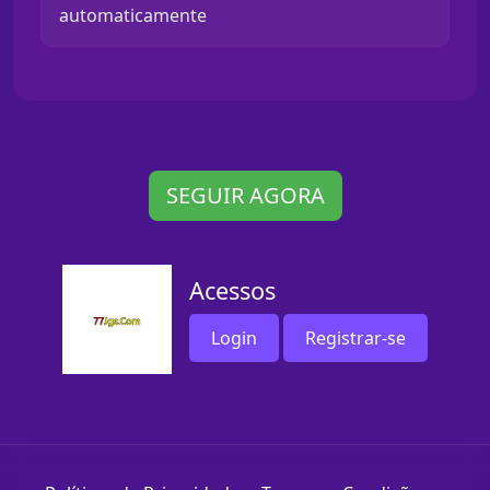
automaticamente
SEGUIR AGORA
Acessos
Login
Registrar-se