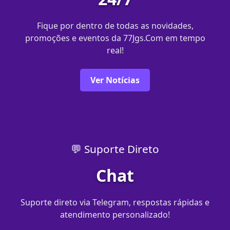
Fique por dentro de todas as novidades,
promoções e eventos da 77Jgs.Com em tempo
real!
Ver Notícias
💬 Suporte Direto
Chat
Suporte direto via Telegram, respostas rápidas e
atendimento personalizado!