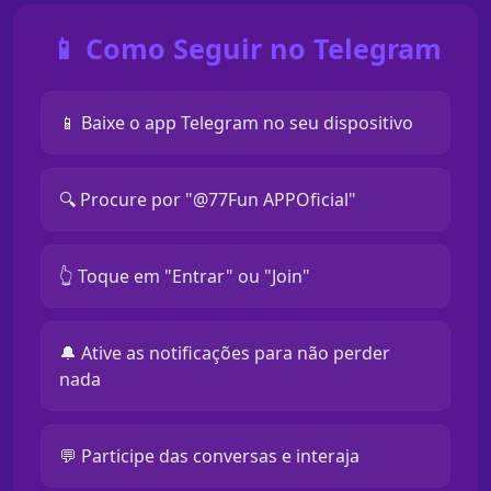
📱 Como Seguir no Telegram
📱 Baixe o app Telegram no seu dispositivo
🔍 Procure por "@77Fun APPOficial"
👆 Toque em "Entrar" ou "Join"
🔔 Ative as notificações para não perder
nada
💬 Participe das conversas e interaja