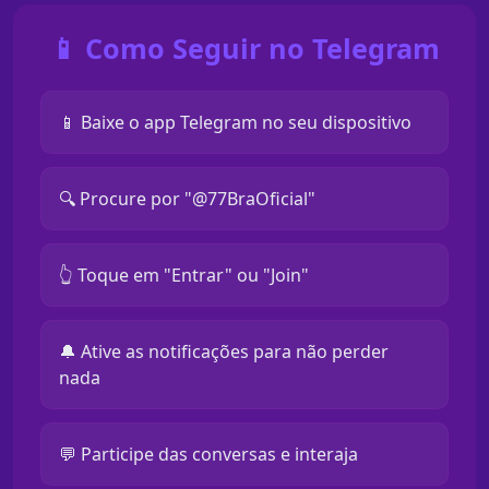
📱 Como Seguir no Telegram
📱 Baixe o app Telegram no seu dispositivo
🔍 Procure por "@77BraOficial"
👆 Toque em "Entrar" ou "Join"
🔔 Ative as notificações para não perder
nada
💬 Participe das conversas e interaja