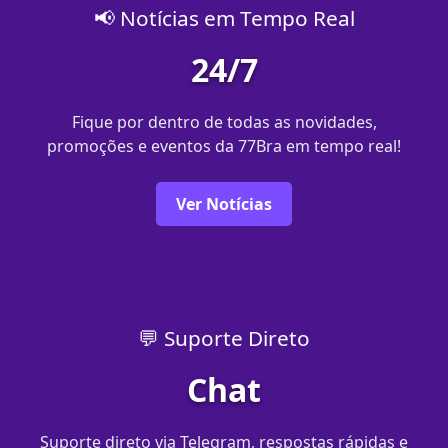
📢 Notícias em Tempo Real
24/7
Fique por dentro de todas as novidades,
promoções e eventos da 77Bra em tempo real!
Ver Notícias
💬 Suporte Direto
Chat
Suporte direto via Telegram, respostas rápidas e