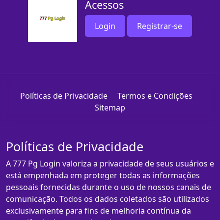
Acessos
Login
Registrar-se
Políticas de Privacidade
Termos e Condições
Sitemap
Políticas de Privacidade
A 777 Pg Login valoriza a privacidade de seus usuários e
está empenhada em proteger todas as informações
pessoais fornecidas durante o uso de nossos canais de
comunicação. Todos os dados coletados são utilizados
exclusivamente para fins de melhoria contínua da