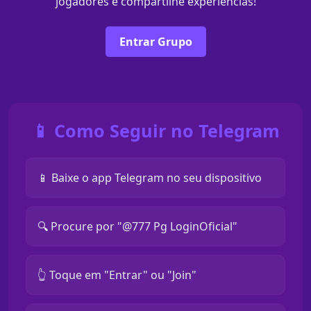
jogadores e compartilhe experiências!
Entrar Grupo
📱 Como Seguir no Telegram
📱 Baixe o app Telegram no seu dispositivo
🔍 Procure por "@777 Pg LoginOficial"
👆 Toque em "Entrar" ou "Join"