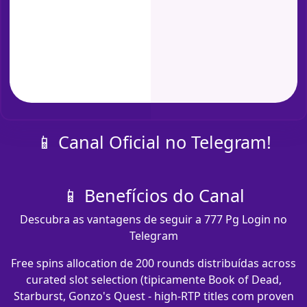
📱 Canal Oficial no Telegram!
📱 Benefícios do Canal
Descubra as vantagens de seguir a 777 Pg Login no
Telegram
Free spins allocation de 200 rounds distribuídas across
curated slot selection (tipicamente Book of Dead,
Starburst, Gonzo's Quest - high-RTP titles com proven