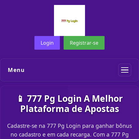
Login
Registrar-se
Menu
📱 777 Pg Login A Melhor
Plataforma de Apostas
Cadastre-se na 777 Pg Login para ganhar bônus
no cadastro e em cada recarga. Com a 777 Pg