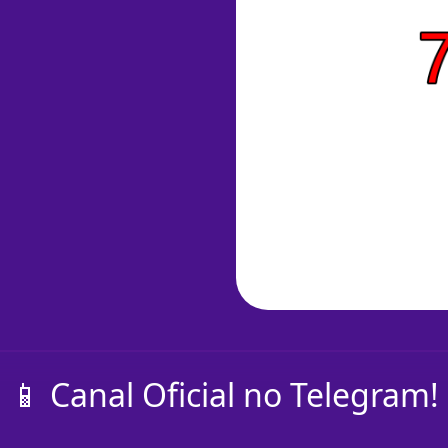
📱 Canal Oficial no Telegram!