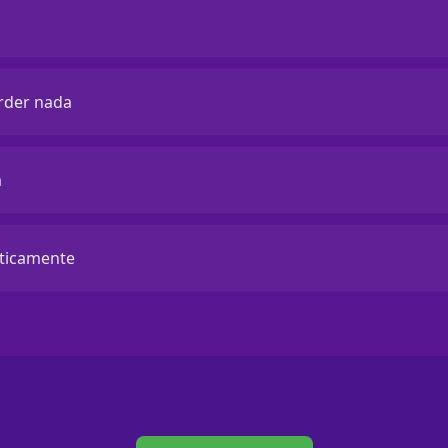
erder nada
a
aticamente