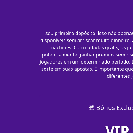
seu primeiro depósito. Isso não apen
disponíveis sem arriscar muito dinheiro.
machines. Com rodadas grátis, os jo
potencialmente ganhar prêmios sem ris
jogadores em um determinado período. Is
sorte em suas apostas. É importante que
diferentes 
🎁 Bônus Exclu
VIP