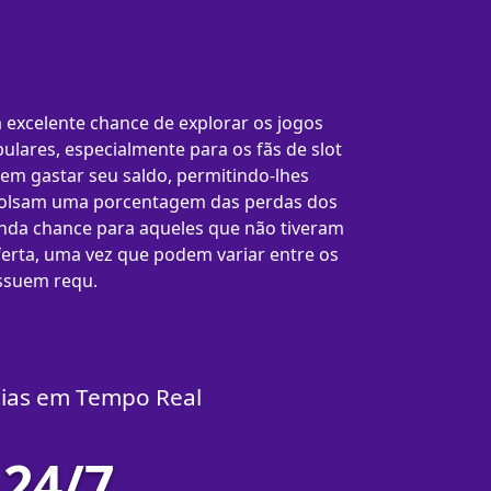
excelente chance de explorar os jogos
ulares, especialmente para os fãs de slot
em gastar seu saldo, permitindo-lhes
mbolsam uma porcentagem das perdas dos
unda chance para aqueles que não tiveram
ferta, uma vez que podem variar entre os
ossuem requ.
cias em Tempo Real
24/7