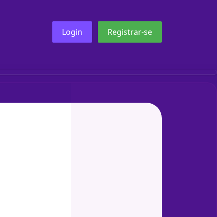
Login
Registrar-se