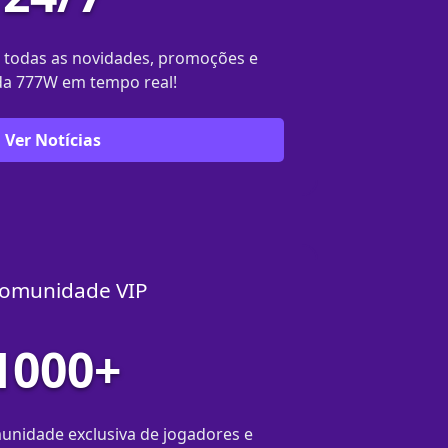
e todas as novidades, promoções e
da 777W em tempo real!
Ver Notícias
Comunidade VIP
1000+
unidade exclusiva de jogadores e