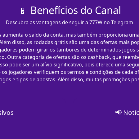
📱 Benefícios do Canal
Descubra as vantagens de seguir a 777W no Telegram
as aumenta o saldo da conta, mas também proporciona uma 
 Além disso, as rodadas grátis são uma das ofertas mais pop
gadores podem girar os tambores de determinados jogos s
co. Outra categoria de ofertas são os cashback, que ree
so pode ser um alívio significativo, pois oferece uma seg
 os jogadores verifiquem os termos e condições de cada o
jogos e tipos de apostas. Além disso, muitas promoções p
sivos
📢 Notí