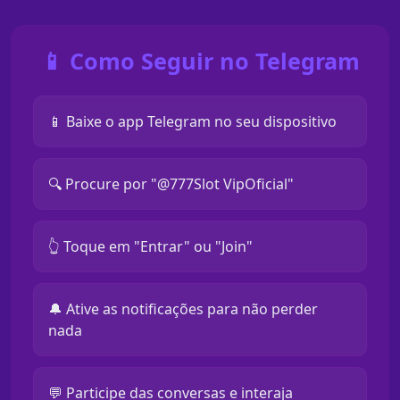
📱 Como Seguir no Telegram
📱 Baixe o app Telegram no seu dispositivo
🔍 Procure por "@777Slot VipOficial"
👆 Toque em "Entrar" ou "Join"
🔔 Ative as notificações para não perder
nada
💬 Participe das conversas e interaja