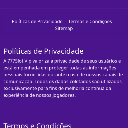
Políticas de Privacidade
Termos e Condições
Sitemap
Políticas de Privacidade
A 777Slot Vip valoriza a privacidade de seus usuários e
está empenhada em proteger todas as informações
pessoais fornecidas durante o uso de nossos canais de
comunicação. Todos os dados coletados são utilizados
exclusivamente para fins de melhoria contínua da
experiência de nossos jogadores.
Termos e Condições