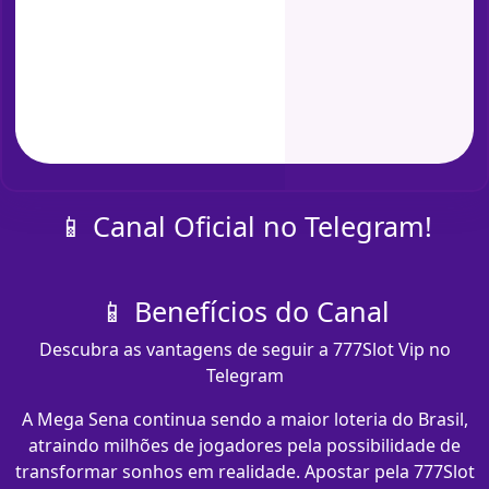
📱 Canal Oficial no Telegram!
📱 Benefícios do Canal
Descubra as vantagens de seguir a 777Slot Vip no
Telegram
A Mega Sena continua sendo a maior loteria do Brasil,
atraindo milhões de jogadores pela possibilidade de
transformar sonhos em realidade. Apostar pela 777Slot