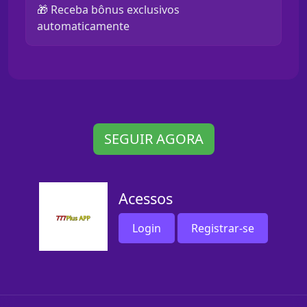
🎁 Receba bônus exclusivos
automaticamente
SEGUIR AGORA
Acessos
Login
Registrar-se