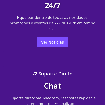
24/7
Fique por dentro de todas as novidades,
promoções e eventos da 777Plus APP em tempo
real!
Ver Notícias
💬 Suporte Direto
Chat
Suporte direto via Telegram, respostas rápidas e
atendimento personalizado!