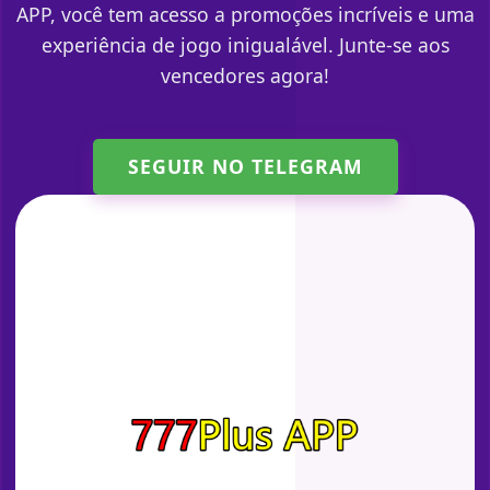
APP, você tem acesso a promoções incríveis e uma
experiência de jogo inigualável. Junte-se aos
vencedores agora!
SEGUIR NO TELEGRAM