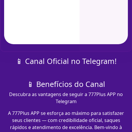
📱 Canal Oficial no Telegram!
📱 Benefícios do Canal
Descubra as vantagens de seguir a 777Plus APP no
Telegram
A 777Plus APP se esforça ao máximo para satisfazer
seus clientes — com credibilidade oficial, saques
rápidos e atendimento de excelência. Bem-vindo à