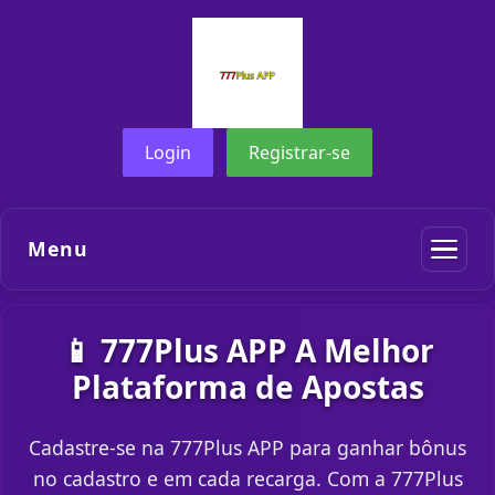
Login
Registrar-se
Menu
📱 777Plus APP A Melhor
Plataforma de Apostas
Cadastre-se na 777Plus APP para ganhar bônus
no cadastro e em cada recarga. Com a 777Plus