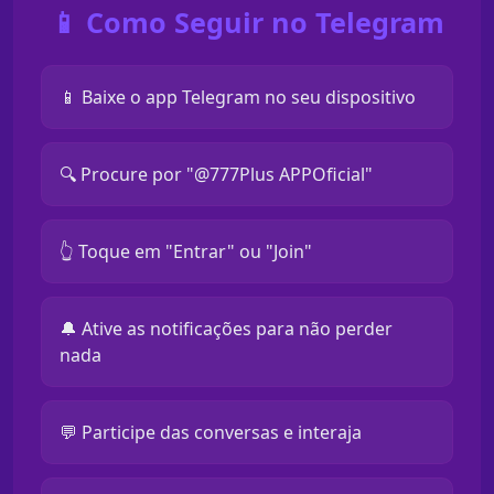
📱 Como Seguir no Telegram
📱 Baixe o app Telegram no seu dispositivo
🔍 Procure por "@777Plus APPOficial"
👆 Toque em "Entrar" ou "Join"
🔔 Ative as notificações para não perder
nada
💬 Participe das conversas e interaja