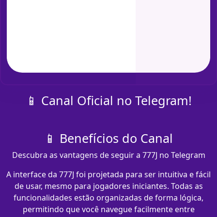
📱 Canal Oficial no Telegram!
📱 Benefícios do Canal
Descubra as vantagens de seguir a 777J no Telegram
A interface da 777J foi projetada para ser intuitiva e fácil
de usar, mesmo para jogadores iniciantes. Todas as
funcionalidades estão organizadas de forma lógica,
permitindo que você navegue facilmente entre