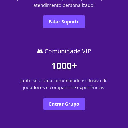
atendimento personalizado!
Falar Suporte
👥 Comunidade VIP
1000+
Junte-se a uma comunidade exclusiva de
jogadores e compartilhe experiências!
Entrar Grupo