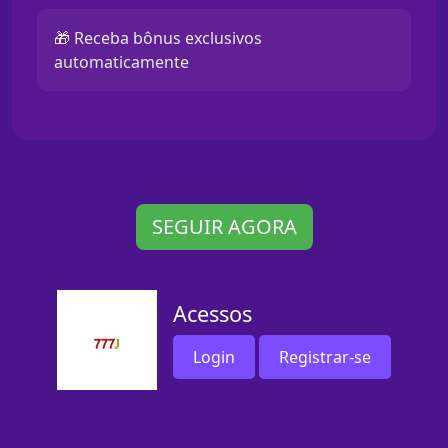
🎁 Receba bônus exclusivos
automaticamente
SEGUIR AGORA
Acessos
Login
Registrar-se