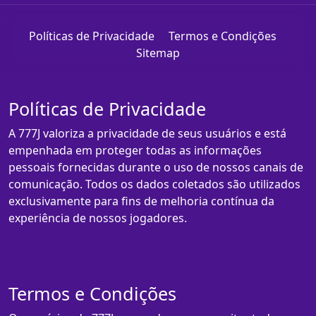
Políticas de Privacidade
Termos e Condições
Sitemap
Políticas de Privacidade
A 777J valoriza a privacidade de seus usuários e está
empenhada em proteger todas as informações
pessoais fornecidas durante o uso de nossos canais de
comunicação. Todos os dados coletados são utilizados
exclusivamente para fins de melhoria contínua da
experiência de nossos jogadores.
Termos e Condições