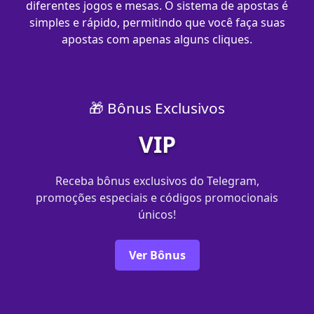
diferentes jogos e mesas. O sistema de apostas é
simples e rápido, permitindo que você faça suas
apostas com apenas alguns cliques.
🎁 Bônus Exclusivos
VIP
Receba bônus exclusivos do Telegram,
promoções especiais e códigos promocionais
únicos!
Ver Bônus