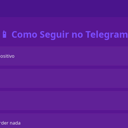
📱 Como Seguir no Telegram
ositivo
erder nada