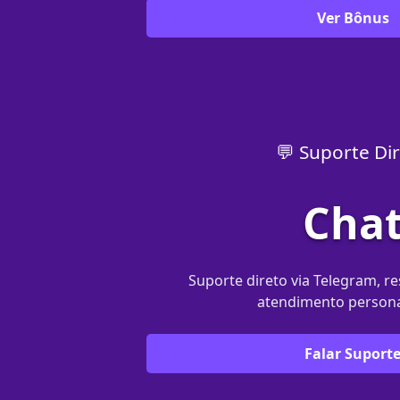
Ver Bônus
💬 Suporte Di
Cha
Suporte direto via Telegram, r
atendimento persona
Falar Suport