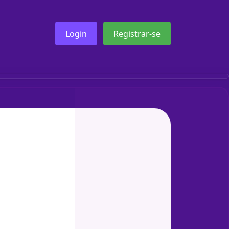
Login
Registrar-se