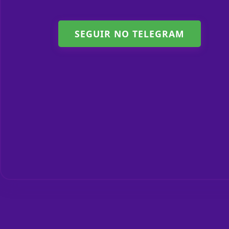
SEGUIR NO TELEGRAM