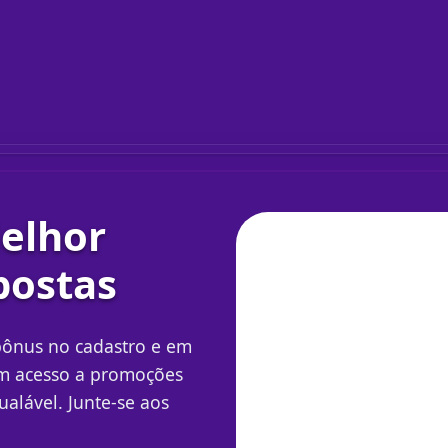
Melhor
postas
bônus no cadastro e em
em acesso a promoções
ualável. Junte-se aos