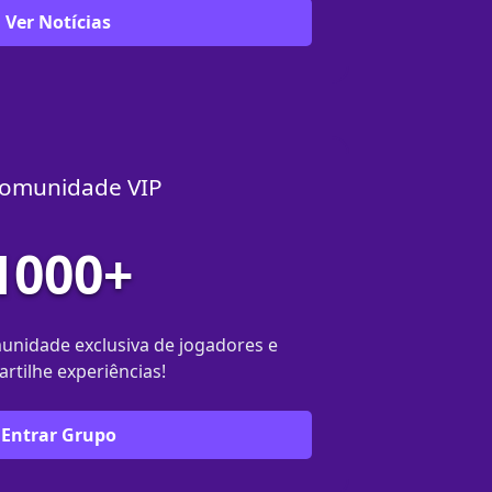
Ver Notícias
Comunidade VIP
1000+
unidade exclusiva de jogadores e
rtilhe experiências!
Entrar Grupo