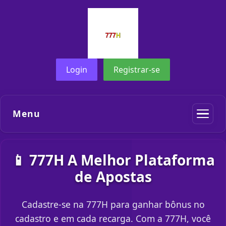
Login
Registrar-se
Menu
📱 777H A Melhor Plataforma
de Apostas
Cadastre-se na 777H para ganhar bônus no
cadastro e em cada recarga. Com a 777H, você