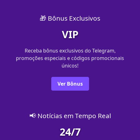
🎁 Bônus Exclusivos
VIP
Receba bônus exclusivos do Telegram,
promoções especiais e códigos promocionais
únicos!
Ver Bônus
📢 Notícias em Tempo Real
24/7