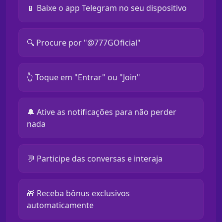
📱 Baixe o app Telegram no seu dispositivo
🔍 Procure por "@777GOficial"
👆 Toque em "Entrar" ou "Join"
🔔 Ative as notificações para não perder
nada
💬 Participe das conversas e interaja
🎁 Receba bônus exclusivos
automaticamente