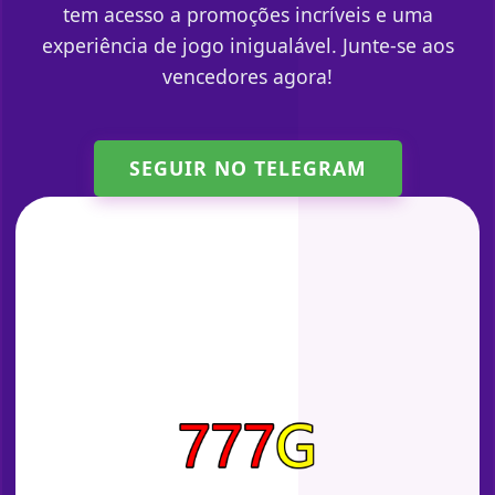
tem acesso a promoções incríveis e uma
experiência de jogo inigualável. Junte-se aos
vencedores agora!
SEGUIR NO TELEGRAM