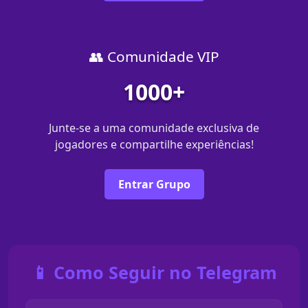
👥 Comunidade VIP
1000+
Junte-se a uma comunidade exclusiva de
jogadores e compartilhe experiências!
Entrar Grupo
📱 Como Seguir no Telegram