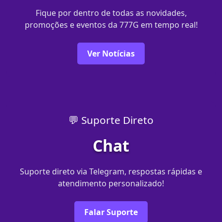
Fique por dentro de todas as novidades,
promoções e eventos da 777G em tempo real!
Ver Notícias
💬 Suporte Direto
Chat
Suporte direto via Telegram, respostas rápidas e
atendimento personalizado!
Falar Suporte