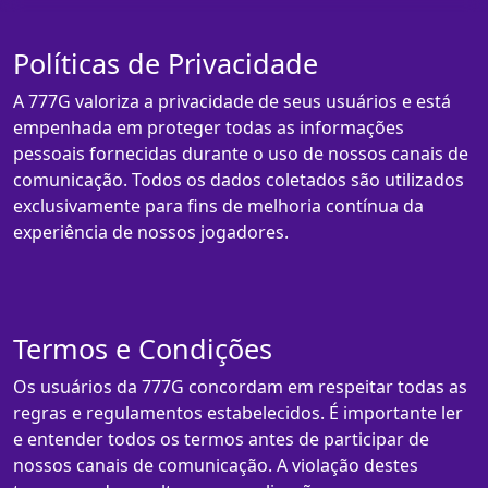
Políticas de Privacidade
A 777G valoriza a privacidade de seus usuários e está
empenhada em proteger todas as informações
pessoais fornecidas durante o uso de nossos canais de
comunicação. Todos os dados coletados são utilizados
exclusivamente para fins de melhoria contínua da
experiência de nossos jogadores.
Termos e Condições
Os usuários da 777G concordam em respeitar todas as
regras e regulamentos estabelecidos. É importante ler
e entender todos os termos antes de participar de
nossos canais de comunicação. A violação destes