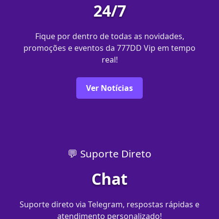
24/7
Fique por dentro de todas as novidades,
promoções e eventos da 777DD Vip em tempo
real!
Ver Notícias
💬 Suporte Direto
Chat
Suporte direto via Telegram, respostas rápidas e
atendimento personalizado!