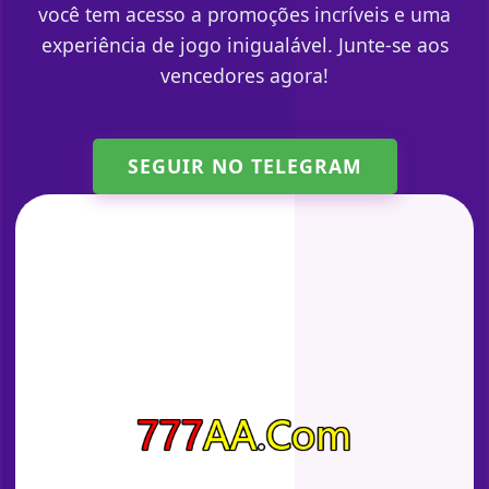
você tem acesso a promoções incríveis e uma
experiência de jogo inigualável. Junte-se aos
vencedores agora!
SEGUIR NO TELEGRAM