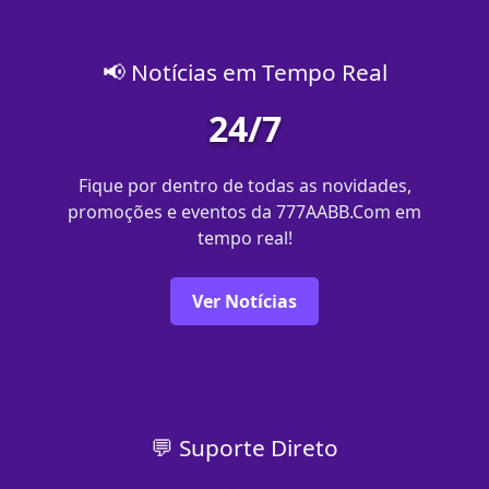
📢 Notícias em Tempo Real
24/7
Fique por dentro de todas as novidades,
promoções e eventos da 777AABB.Com em
tempo real!
Ver Notícias
💬 Suporte Direto