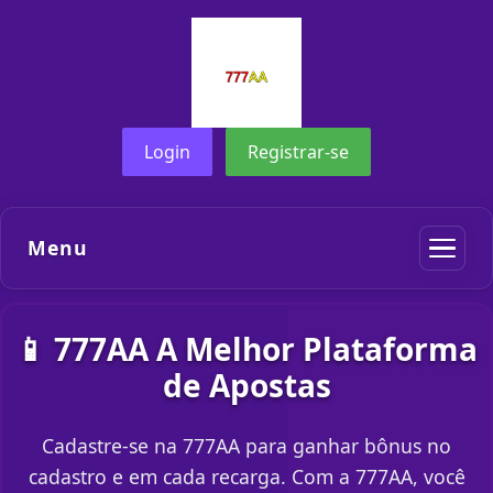
Login
Registrar-se
Menu
📱 777AA A Melhor Plataforma
de Apostas
Cadastre-se na 777AA para ganhar bônus no
cadastro e em cada recarga. Com a 777AA, você