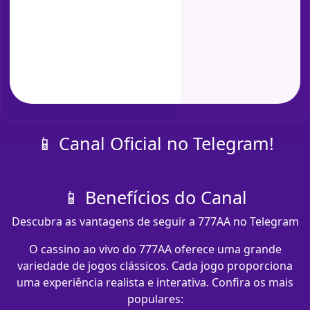
📱 Canal Oficial no Telegram!
📱 Benefícios do Canal
Descubra as vantagens de seguir a 777AA no Telegram
O cassino ao vivo do 777AA oferece uma grande
variedade de jogos clássicos. Cada jogo proporciona
uma experiência realista e interativa. Confira os mais
populares: