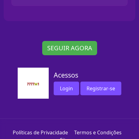
SEGUIR AGORA
Acessos
Login
Registrar-se
Políticas de Privacidade
Termos e Condições