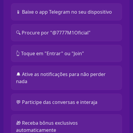
📱 Baixe o app Telegram no seu dispositivo
🔍 Procure por "@7777M1Oficial"
👆 Toque em "Entrar" ou "Join"
🔔 Ative as notificações para não perder
nada
💬 Participe das conversas e interaja
🎁 Receba bônus exclusivos
automaticamente