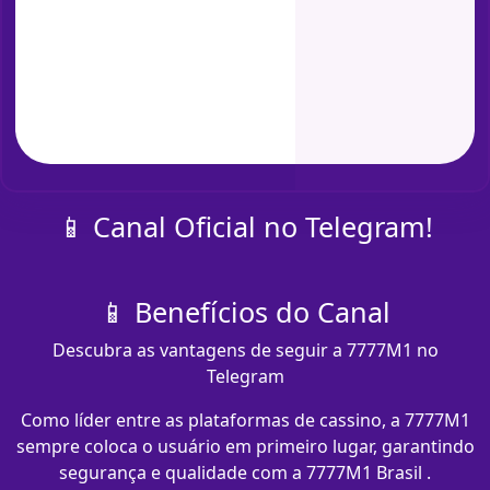
📱 Canal Oficial no Telegram!
📱 Benefícios do Canal
Descubra as vantagens de seguir a 7777M1 no
Telegram
Como líder entre as plataformas de cassino, a 7777M1
sempre coloca o usuário em primeiro lugar, garantindo
segurança e qualidade com a 7777M1 Brasil .