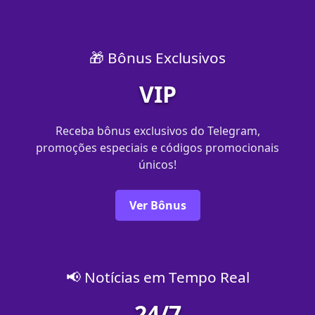
🎁 Bônus Exclusivos
VIP
Receba bônus exclusivos do Telegram,
promoções especiais e códigos promocionais
únicos!
Ver Bônus
📢 Notícias em Tempo Real
24/7