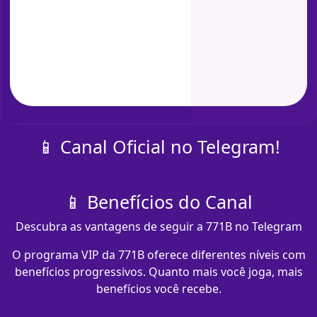
📱 Canal Oficial no Telegram!
📱 Benefícios do Canal
Descubra as vantagens de seguir a 771B no Telegram
O programa VIP da 771B oferece diferentes níveis com
benefícios progressivos. Quanto mais você joga, mais
benefícios você recebe.