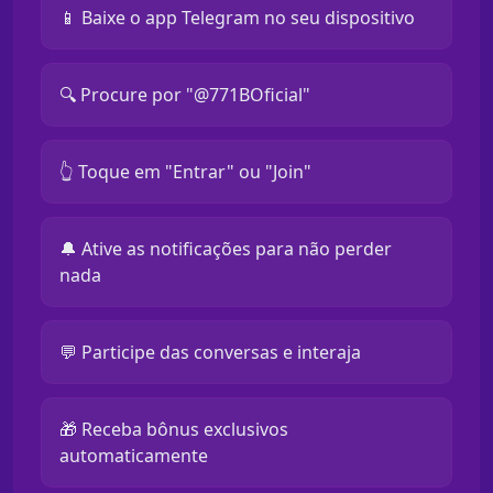
📱 Baixe o app Telegram no seu dispositivo
🔍 Procure por "@771BOficial"
👆 Toque em "Entrar" ou "Join"
🔔 Ative as notificações para não perder
nada
💬 Participe das conversas e interaja
🎁 Receba bônus exclusivos
automaticamente