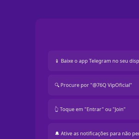
📱 Baixe o app Telegram no seu disp
🔍 Procure por "@76Q VipOficial"
👆 Toque em "Entrar" ou "Join"
🔔 Ative as notificações para não p