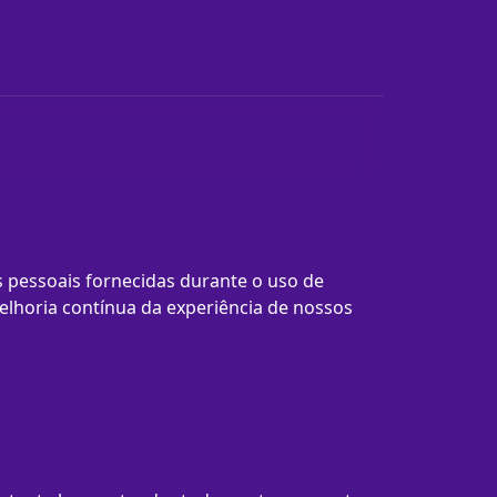
 pessoais fornecidas durante o uso de
elhoria contínua da experiência de nossos