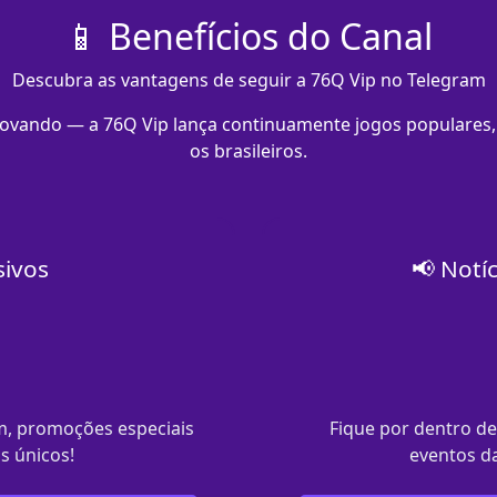
📱 Benefícios do Canal
Descubra as vantagens de seguir a 76Q Vip no Telegram
inovando — a 76Q Vip lança continuamente jogos populares,
os brasileiros.
sivos
📢 Notí
m, promoções especiais
Fique por dentro d
s únicos!
eventos d