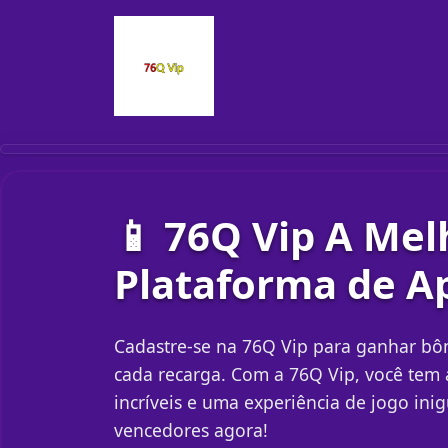
📱 76Q Vip A Mel
Plataforma de A
Cadastre-se na 76Q Vip para ganhar bô
cada recarga. Com a 76Q Vip, você tem
incríveis e uma experiência de jogo inig
vencedores agora!