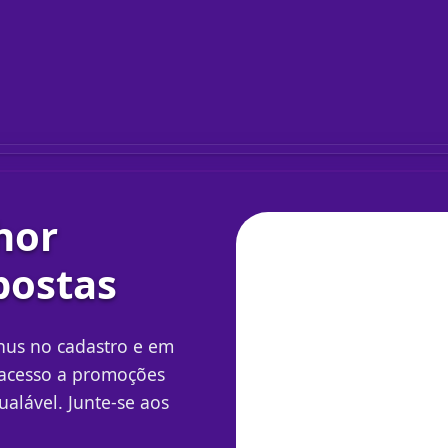
hor
postas
nus no cadastro e em
 acesso a promoções
ualável. Junte-se aos