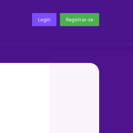
Login
Registrar-se