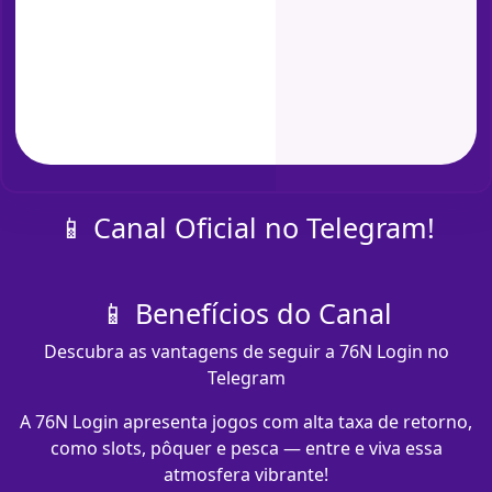
📱 Canal Oficial no Telegram!
📱 Benefícios do Canal
Descubra as vantagens de seguir a 76N Login no
Telegram
A 76N Login apresenta jogos com alta taxa de retorno,
como slots, pôquer e pesca — entre e viva essa
atmosfera vibrante!