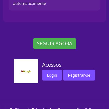
automaticamente
SEGUIR AGORA
Acessos
Login
Registrar-se