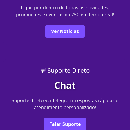
Fique por dentro de todas as novidades,
promoções e eventos da 75C em tempo real!
Ver Notícias
💬 Suporte Direto
Chat
Suporte direto via Telegram, respostas rápidas e
atendimento personalizado!
Falar Suporte