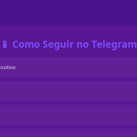
📱 Como Seguir no Telegram
ositivo