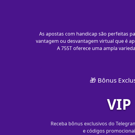
As apostas com handicap são perfeitas p
vantagem ou desvantagem virtual que é apl
A 755T oferece uma ampla varieda
🎁 Bônus Exclu
VIP
Receba bônus exclusivos do Telegra
e códigos promocionai