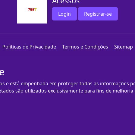
Acessos
Login
Registrar-se
Políticas de Privacidade
Termos e Condições
Sitemap
de
rios e está empenhada em proteger todas as informações p
tados são utilizados exclusivamente para fins de melhoria