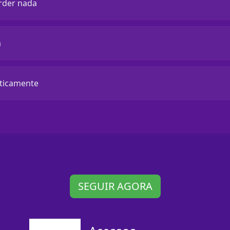
erder nada
a
aticamente
SEGUIR AGORA