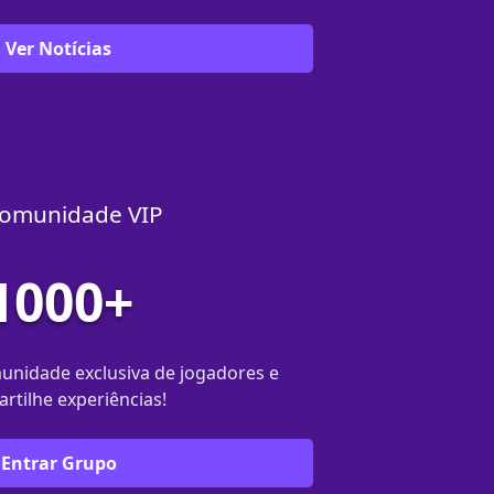
Ver Notícias
Comunidade VIP
1000+
unidade exclusiva de jogadores e
rtilhe experiências!
Entrar Grupo