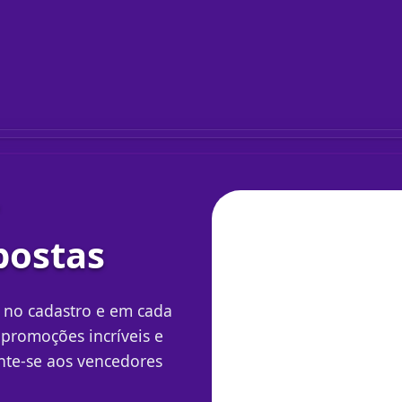
postas
 no cadastro e em cada
 promoções incríveis e
unte-se aos vencedores