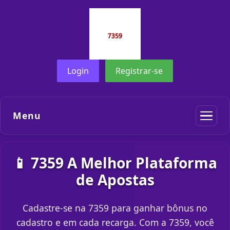
Login
Registrar-se
Menu
📱 7359 A Melhor Plataforma
de Apostas
Cadastre-se na 7359 para ganhar bônus no
cadastro e em cada recarga. Com a 7359, você