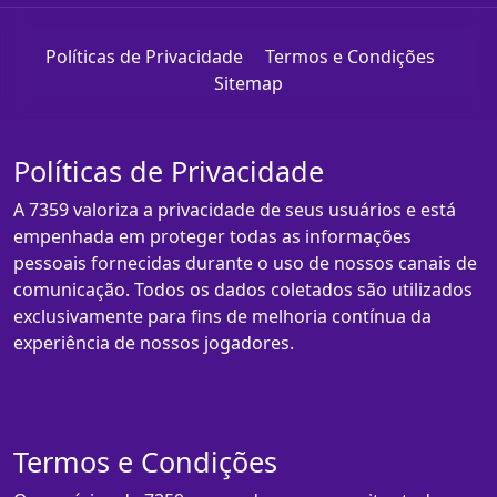
Políticas de Privacidade
Termos e Condições
Sitemap
Políticas de Privacidade
A 7359 valoriza a privacidade de seus usuários e está
empenhada em proteger todas as informações
pessoais fornecidas durante o uso de nossos canais de
comunicação. Todos os dados coletados são utilizados
exclusivamente para fins de melhoria contínua da
experiência de nossos jogadores.
Termos e Condições