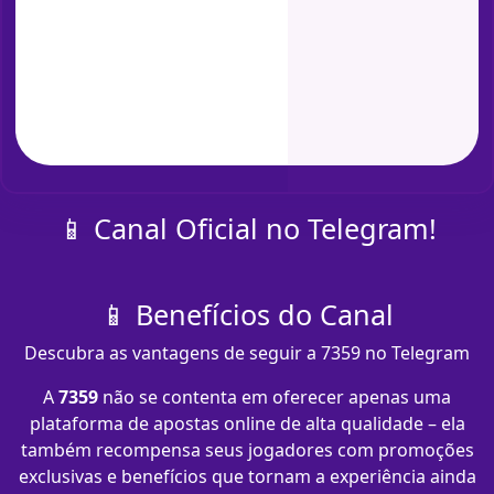
📱 Canal Oficial no Telegram!
📱 Benefícios do Canal
Descubra as vantagens de seguir a 7359 no Telegram
A
7359
não se contenta em oferecer apenas uma
plataforma de apostas online de alta qualidade – ela
também recompensa seus jogadores com promoções
exclusivas e benefícios que tornam a experiência ainda