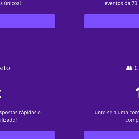
s únicos!
eventos da 70
reto
👥 
t
espostas rápidas e
Junte-se a uma com
lizado!
compa
e