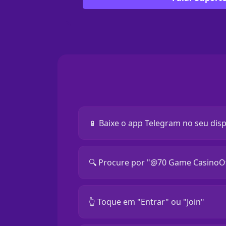
📱 Baixe o app Telegram no seu disp
🔍 Procure por "@70 Game CasinoOf
👆 Toque em "Entrar" ou "Join"