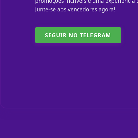
promoções incríveis e uma experiência d
Junte-se aos vencedores agora!
SEGUIR NO TELEGRAM