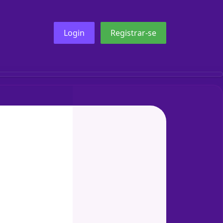
Login
Registrar-se