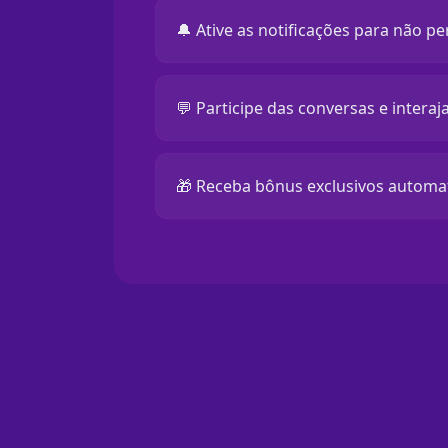
🔔 Ative as notificações para não p
💬 Participe das conversas e interaj
🎁 Receba bônus exclusivos autom