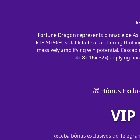
De
Fortune Dragon represents pinnacle de Asi
RTP 96.96%, volatilidade alta offering thri
massively amplifying win potential. Cascad
4x-8x-16x-32x) applying par
🎁 Bônus Exclu
VIP
Receba bônus exclusivos do Telegra