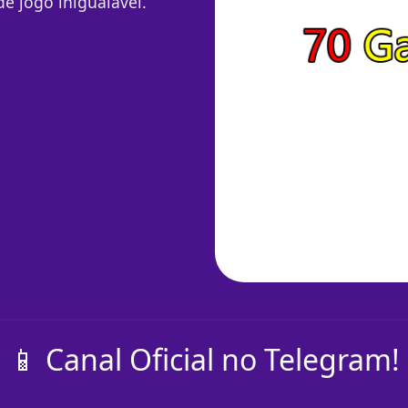
e jogo inigualável.
📱 Canal Oficial no Telegram!