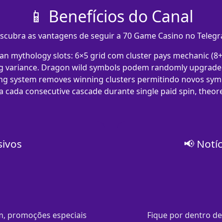
📱 Benefícios do Canal
scubra as vantagens de seguir a 70 Game Casino no Teleg
an mythology slots: 6×5 grid com cluster pays mechanic (8
lling variance. Dragon wild symbols podem randomly upgrad
ing system removes winning clusters permitindo novos symbol
a cada consecutive cascade durante single paid spin, theoret
sivos
📢 Notí
m, promoções especiais
Fique por dentro d