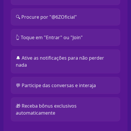
🔍 Procure por "@6ZOficial"
👆 Toque em "Entrar" ou "Join"
🔔 Ative as notificações para não perder
nada
💬 Participe das conversas e interaja
🎁 Receba bônus exclusivos
automaticamente