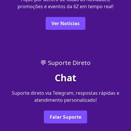
promoções e eventos da 6Z em tempo real!
Ver Notícias
💬 Suporte Direto
Chat
Suporte direto via Telegram, respostas rápidas e
atendimento personalizado!
Falar Suporte