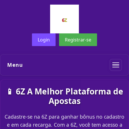
Login
Registrar-se
Menu
📱 6Z A Melhor Plataforma de
Apostas
Cadastre-se na 6Z para ganhar bônus no cadastro
e em cada recarga. Com a 6Z, você tem acesso a