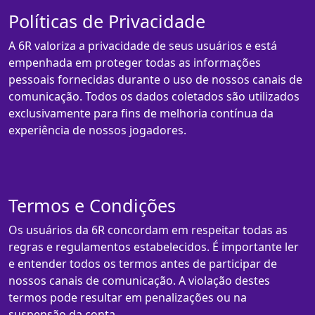
Políticas de Privacidade
A 6R valoriza a privacidade de seus usuários e está
empenhada em proteger todas as informações
pessoais fornecidas durante o uso de nossos canais de
comunicação. Todos os dados coletados são utilizados
exclusivamente para fins de melhoria contínua da
experiência de nossos jogadores.
Termos e Condições
Os usuários da 6R concordam em respeitar todas as
regras e regulamentos estabelecidos. É importante ler
e entender todos os termos antes de participar de
nossos canais de comunicação. A violação destes
termos pode resultar em penalizações ou na
suspensão da conta.