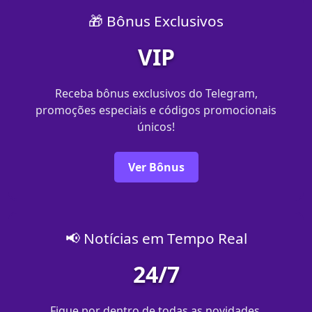
🎁 Bônus Exclusivos
VIP
Receba bônus exclusivos do Telegram,
promoções especiais e códigos promocionais
únicos!
Ver Bônus
📢 Notícias em Tempo Real
24/7
Fique por dentro de todas as novidades,