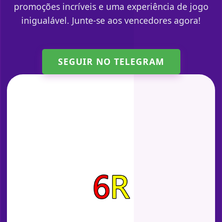
promoções incríveis e uma experiência de jogo
inigualável. Junte-se aos vencedores agora!
SEGUIR NO TELEGRAM