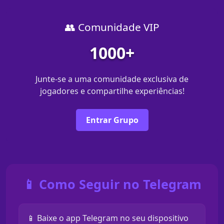
👥 Comunidade VIP
1000+
Junte-se a uma comunidade exclusiva de
jogadores e compartilhe experiências!
Entrar Grupo
📱 Como Seguir no Telegram
📱 Baixe o app Telegram no seu dispositivo