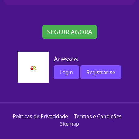
SEGUIR AGORA
Acessos
Login
Registrar-se
Políticas de Privacidade
Termos e Condições
Sitemap