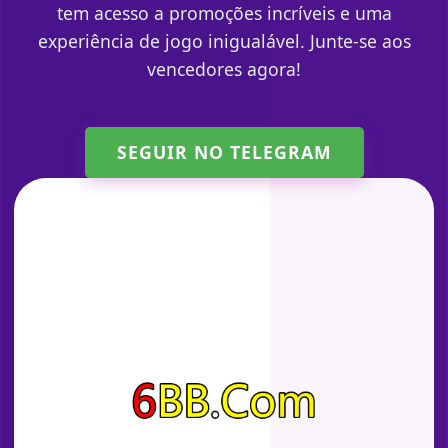
tem acesso a promoções incríveis e uma
experiência de jogo inigualável. Junte-se aos
vencedores agora!
SEGUIR NO TELEGRAM