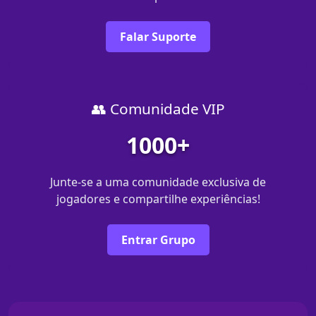
Falar Suporte
👥 Comunidade VIP
1000+
Junte-se a uma comunidade exclusiva de
jogadores e compartilhe experiências!
Entrar Grupo