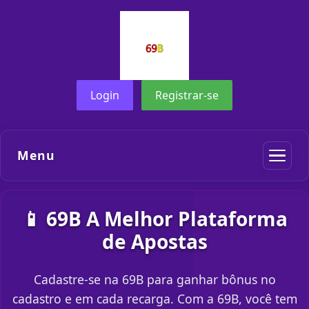
Login
Registrar-se
Menu
📱 69B A Melhor Plataforma
de Apostas
Cadastre-se na 69B para ganhar bônus no
cadastro e em cada recarga. Com a 69B, você tem