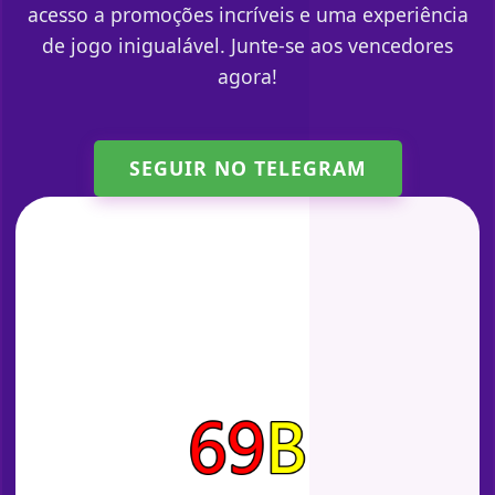
acesso a promoções incríveis e uma experiência
de jogo inigualável. Junte-se aos vencedores
agora!
SEGUIR NO TELEGRAM