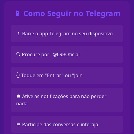
📱 Como Seguir no Telegram
📱 Baixe o app Telegram no seu dispositivo
🔍 Procure por "@69BOficial"
👆 Toque em "Entrar" ou "Join"
🔔 Ative as notificações para não perder
nada
💬 Participe das conversas e interaja