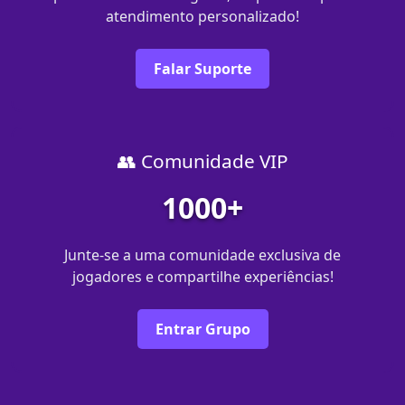
atendimento personalizado!
Falar Suporte
👥 Comunidade VIP
1000+
Junte-se a uma comunidade exclusiva de
jogadores e compartilhe experiências!
Entrar Grupo