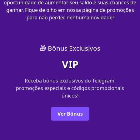
oportunidade de aumentar seu saldo e suas chances de
ganhar. Fique de olho em nossa página de promoções
para não perder nenhuma novidade!
🎁 Bônus Exclusivos
VIP
Receba bônus exclusivos do Telegram,
promoções especiais e códigos promocionais
únicos!
Ver Bônus