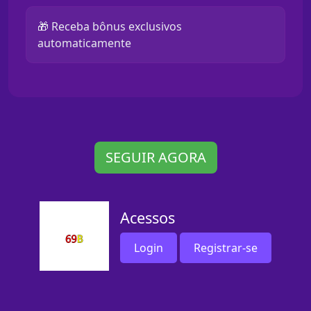
🎁 Receba bônus exclusivos
automaticamente
SEGUIR AGORA
Acessos
Login
Registrar-se