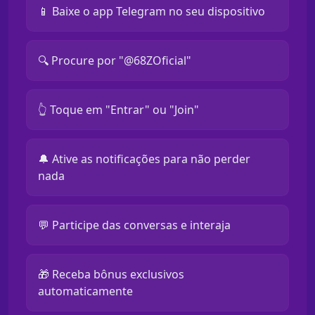
📱 Baixe o app Telegram no seu dispositivo
🔍 Procure por "@68ZOficial"
👆 Toque em "Entrar" ou "Join"
🔔 Ative as notificações para não perder
nada
💬 Participe das conversas e interaja
🎁 Receba bônus exclusivos
automaticamente