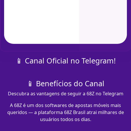
📱 Canal Oficial no Telegram!
📱 Benefícios do Canal
Descubra as vantagens de seguir a 68Z no Telegram
A 68Z é um dos softwares de apostas móveis mais
queridos — a plataforma 68Z Brasil atrai milhares de
usuários todos os dias.