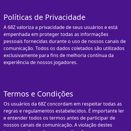
Políticas de Privacidade
A 68Z valoriza a privacidade de seus usuários e está
empenhada em proteger todas as informações
pessoais fornecidas durante o uso de nossos canais de
comunicação. Todos os dados coletados são utilizados
exclusivamente para fins de melhoria contínua da
experiência de nossos jogadores.
Termos e Condições
Os usuários da 68Z concordam em respeitar todas as
regras e regulamentos estabelecidos. É importante ler
e entender todos os termos antes de participar de
nossos canais de comunicação. A violação destes