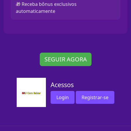
🎁 Receba bônus exclusivos
automaticamente
SEGUIR AGORA
Acessos
Login
Registrar-se