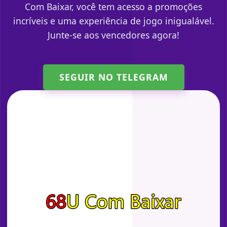
Com Baixar, você tem acesso a promoções
incríveis e uma experiência de jogo inigualável.
Junte-se aos vencedores agora!
SEGUIR NO TELEGRAM