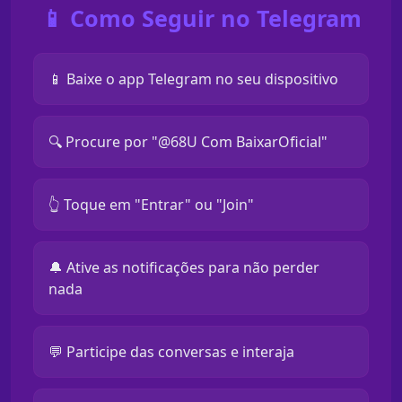
📱 Como Seguir no Telegram
📱 Baixe o app Telegram no seu dispositivo
🔍 Procure por "@68U Com BaixarOficial"
👆 Toque em "Entrar" ou "Join"
🔔 Ative as notificações para não perder
nada
💬 Participe das conversas e interaja