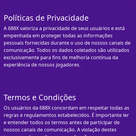
Políticas de Privacidade
A 688X valoriza a privacidade de seus usuários e está
empenhada em proteger todas as informações
pessoais fornecidas durante o uso de nossos canais de
comunicação. Todos os dados coletados são utilizados
exclusivamente para fins de melhoria contínua da
experiência de nossos jogadores.
Termos e Condições
Os usuários da 688X concordam em respeitar todas as
regras e regulamentos estabelecidos. É importante ler
e entender todos os termos antes de participar de
nossos canais de comunicação. A violação destes