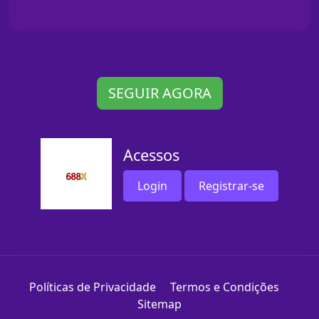
SEGUIR AGORA
Acessos
Login
Registrar-se
Políticas de Privacidade
Termos e Condições
Sitemap