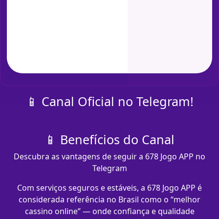
📱 Canal Oficial no Telegram!
📱 Benefícios do Canal
Descubra as vantagens de seguir a 678 Jogo APP no
Telegram
Com serviços seguros e estáveis, a 678 Jogo APP é
considerada referência no Brasil como o “melhor
cassino online” — onde confiança e qualidade