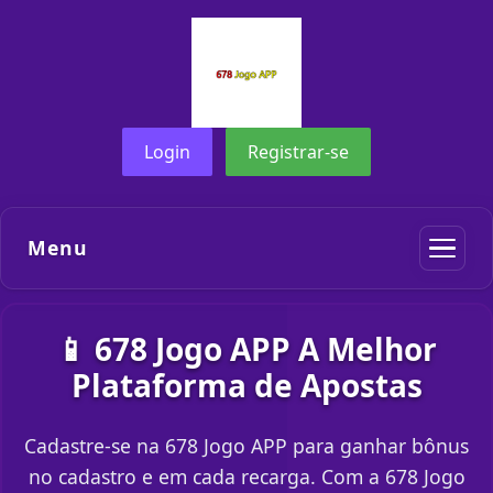
Login
Registrar-se
Menu
📱 678 Jogo APP A Melhor
Plataforma de Apostas
Cadastre-se na 678 Jogo APP para ganhar bônus
no cadastro e em cada recarga. Com a 678 Jogo