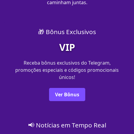
caminham juntas.
🎁 Bônus Exclusivos
VIP
Receba bônus exclusivos do Telegram,
promoções especiais e códigos promocionais
únicos!
Ver Bônus
📢 Notícias em Tempo Real