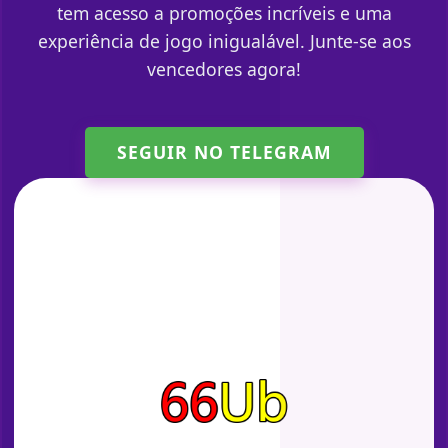
tem acesso a promoções incríveis e uma
experiência de jogo inigualável. Junte-se aos
vencedores agora!
SEGUIR NO TELEGRAM