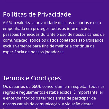
Políticas de Privacidade
A 66Ub valoriza a privacidade de seus usuários e está
empenhada em proteger todas as informações
pessoais fornecidas durante o uso de nossos canais de
comunicação. Todos os dados coletados são utilizados
exclusivamente para fins de melhoria contínua da
experiência de nossos jogadores.
Termos e Condições
Os usuários da 66Ub concordam em respeitar todas as
regras e regulamentos estabelecidos. É importante ler
e entender todos os termos antes de participar de
nossos canais de comunicação. A violação destes