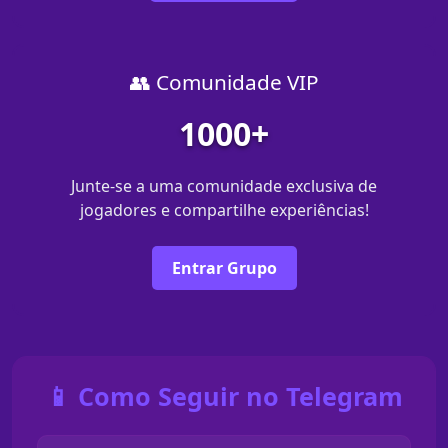
👥 Comunidade VIP
1000+
Junte-se a uma comunidade exclusiva de
jogadores e compartilhe experiências!
Entrar Grupo
📱 Como Seguir no Telegram