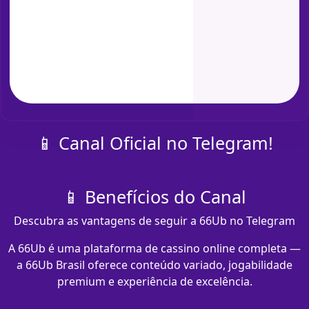
📱 Canal Oficial no Telegram!
📱 Benefícios do Canal
Descubra as vantagens de seguir a 66Ub no Telegram
A 66Ub é uma plataforma de cassino online completa —
a 66Ub Brasil oferece conteúdo variado, jogabilidade
premium e experiência de excelência.