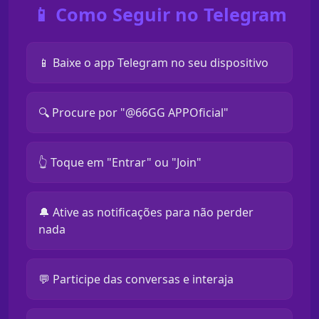
📱 Como Seguir no Telegram
📱 Baixe o app Telegram no seu dispositivo
🔍 Procure por "@66GG APPOficial"
👆 Toque em "Entrar" ou "Join"
🔔 Ative as notificações para não perder
nada
💬 Participe das conversas e interaja