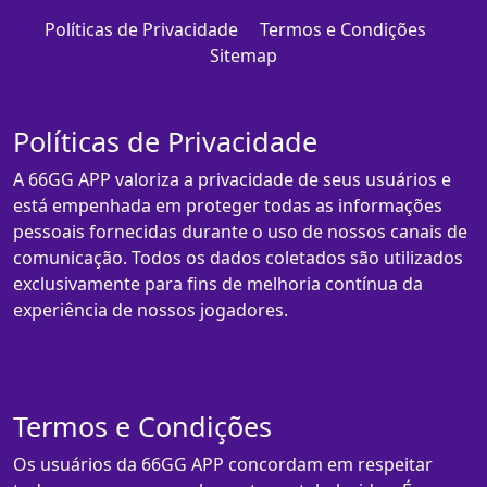
Políticas de Privacidade
Termos e Condições
Sitemap
Políticas de Privacidade
A 66GG APP valoriza a privacidade de seus usuários e
está empenhada em proteger todas as informações
pessoais fornecidas durante o uso de nossos canais de
comunicação. Todos os dados coletados são utilizados
exclusivamente para fins de melhoria contínua da
experiência de nossos jogadores.
Termos e Condições
Os usuários da 66GG APP concordam em respeitar