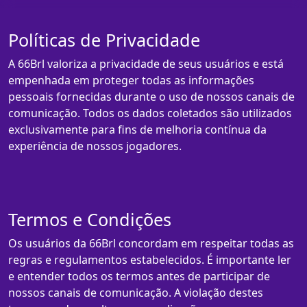
Políticas de Privacidade
A 66Brl valoriza a privacidade de seus usuários e está
empenhada em proteger todas as informações
pessoais fornecidas durante o uso de nossos canais de
comunicação. Todos os dados coletados são utilizados
exclusivamente para fins de melhoria contínua da
experiência de nossos jogadores.
Termos e Condições
Os usuários da 66Brl concordam em respeitar todas as
regras e regulamentos estabelecidos. É importante ler
e entender todos os termos antes de participar de
nossos canais de comunicação. A violação destes