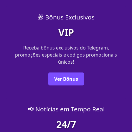
🎁 Bônus Exclusivos
VIP
Receba bônus exclusivos do Telegram,
promoções especiais e códigos promocionais
únicos!
Ver Bônus
📢 Notícias em Tempo Real
24/7