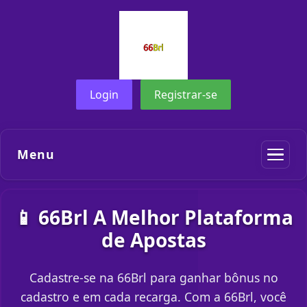
Login
Registrar-se
Menu
📱 66Brl A Melhor Plataforma
de Apostas
Cadastre-se na 66Brl para ganhar bônus no
cadastro e em cada recarga. Com a 66Brl, você