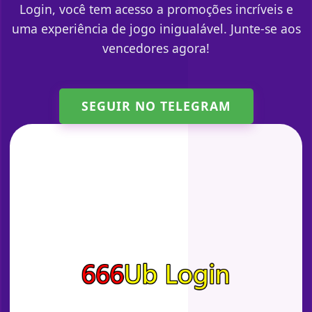
Login, você tem acesso a promoções incríveis e
uma experiência de jogo inigualável. Junte-se aos
vencedores agora!
SEGUIR NO TELEGRAM