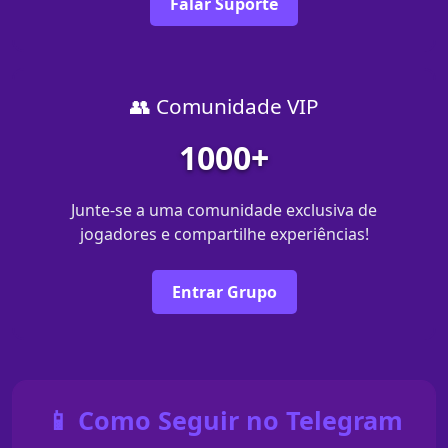
Falar Suporte
👥 Comunidade VIP
1000+
Junte-se a uma comunidade exclusiva de
jogadores e compartilhe experiências!
Entrar Grupo
📱 Como Seguir no Telegram