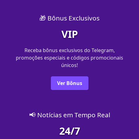
🎁 Bônus Exclusivos
VIP
Receba bônus exclusivos do Telegram,
promoções especiais e códigos promocionais
únicos!
Ver Bônus
📢 Notícias em Tempo Real
24/7