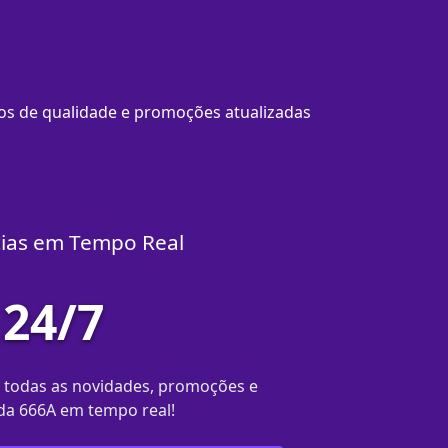
ços de qualidade e promoções atualizadas
cias em Tempo Real
24/7
e todas as novidades, promoções e
da 666A em tempo real!