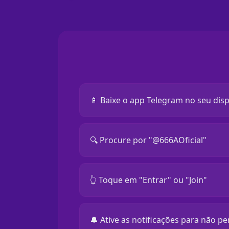
📱 Baixe o app Telegram no seu disp
🔍 Procure por "@666AOficial"
👆 Toque em "Entrar" ou "Join"
🔔 Ative as notificações para não p