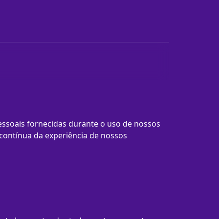
essoais fornecidas durante o uso de nossos
 contínua da experiência de nossos