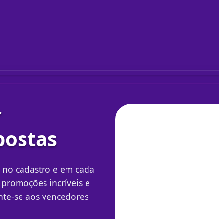
r
postas
 no cadastro e em cada
 promoções incríveis e
unte-se aos vencedores