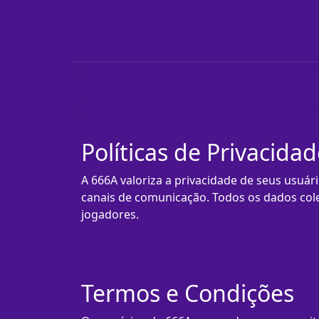
Políticas de Privacida
A 666A valoriza a privacidade de seus usuá
canais de comunicação. Todos os dados cole
jogadores.
Termos e Condições