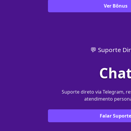
Ver Bônus
💬 Suporte Di
Cha
Suporte direto via Telegram, r
atendimento persona
Falar Suport