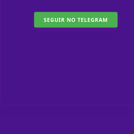
SEGUIR NO TELEGRAM