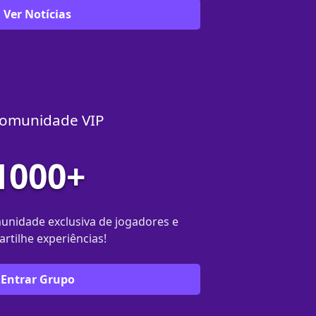
Ver Notícias
Comunidade VIP
1000+
unidade exclusiva de jogadores e
rtilhe experiências!
Entrar Grupo