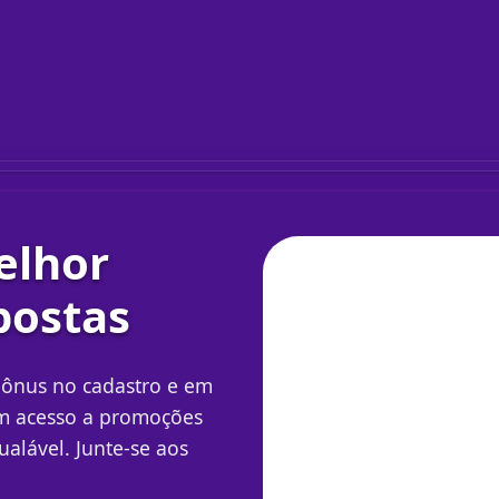
elhor
postas
bônus no cadastro e em
em acesso a promoções
ualável. Junte-se aos