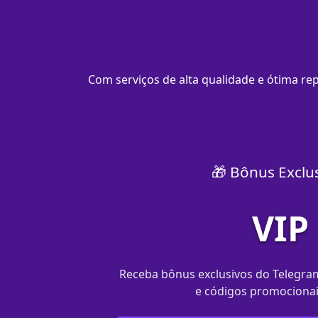
Com serviços de alta qualidade e ótima re
🎁 Bônus Exclu
VIP
Receba bônus exclusivos do Telegra
e códigos promocionai