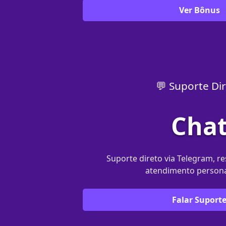
Ver Bônus
💬 Suporte Di
Cha
Suporte direto via Telegram, r
atendimento persona
Falar Suport