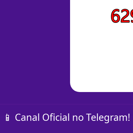
📱 Canal Oficial no Telegram!