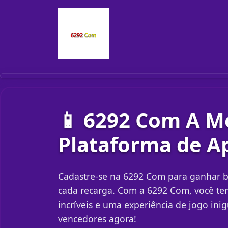
📱 6292 Com A M
Plataforma de A
Cadastre-se na 6292 Com para ganhar 
cada recarga. Com a 6292 Com, você t
incríveis e uma experiência de jogo inig
vencedores agora!