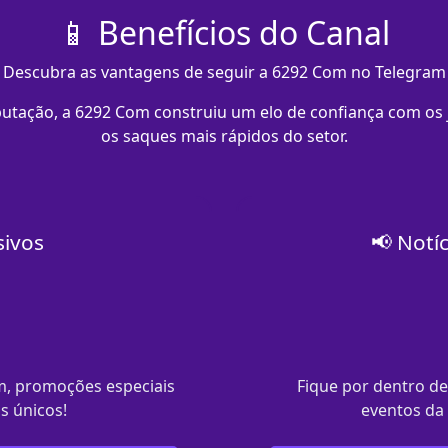
📱 Benefícios do Canal
Descubra as vantagens de seguir a 6292 Com no Telegram
putação, a 6292 Com construiu um elo de confiança com os
os saques mais rápidos do setor.
sivos
📢 Notí
m, promoções especiais
Fique por dentro d
s únicos!
eventos da