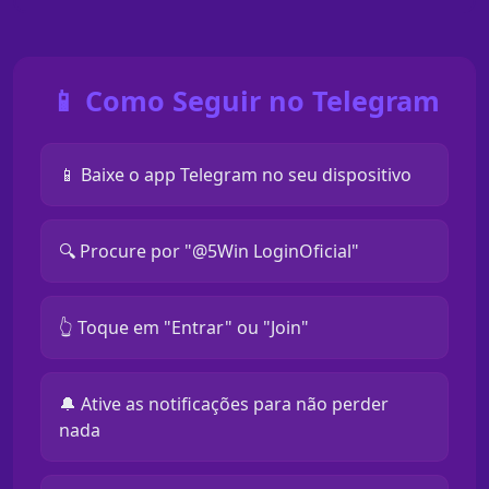
📱 Como Seguir no Telegram
📱 Baixe o app Telegram no seu dispositivo
🔍 Procure por "@5Win LoginOficial"
👆 Toque em "Entrar" ou "Join"
🔔 Ative as notificações para não perder
nada