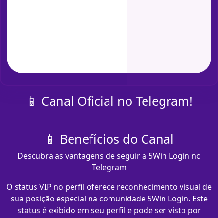
📱 Canal Oficial no Telegram!
📱 Benefícios do Canal
Descubra as vantagens de seguir a 5Win Login no
Telegram
O status VIP no perfil oferece reconhecimento visual de
sua posição especial na comunidade 5Win Login. Este
status é exibido em seu perfil e pode ser visto por