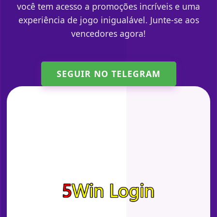
você tem acesso a promoções incríveis e uma
experiência de jogo inigualável. Junte-se aos
vencedores agora!
SEGUIR NO TELEGRAM