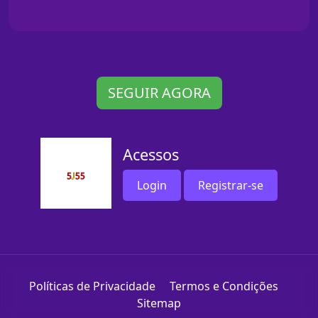
SEGUIR AGORA
Acessos
Login
Registrar-se
Políticas de Privacidade
Termos e Condições
Sitemap