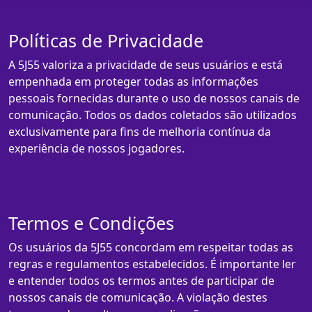
Políticas de Privacidade
A 5J55 valoriza a privacidade de seus usuários e está
empenhada em proteger todas as informações
pessoais fornecidas durante o uso de nossos canais de
comunicação. Todos os dados coletados são utilizados
exclusivamente para fins de melhoria contínua da
experiência de nossos jogadores.
Termos e Condições
Os usuários da 5J55 concordam em respeitar todas as
regras e regulamentos estabelecidos. É importante ler
e entender todos os termos antes de participar de
nossos canais de comunicação. A violação destes