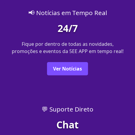
📢 Notícias em Tempo Real
24/7
Fique por dentro de todas as novidades,
promoções e eventos da 5EE APP em tempo real!
Ver Notícias
💬 Suporte Direto
Chat