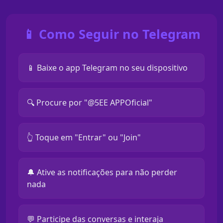
📱 Como Seguir no Telegram
📱 Baixe o app Telegram no seu dispositivo
🔍 Procure por "@5EE APPOficial"
👆 Toque em "Entrar" ou "Join"
🔔 Ative as notificações para não perder
nada
💬 Participe das conversas e interaja