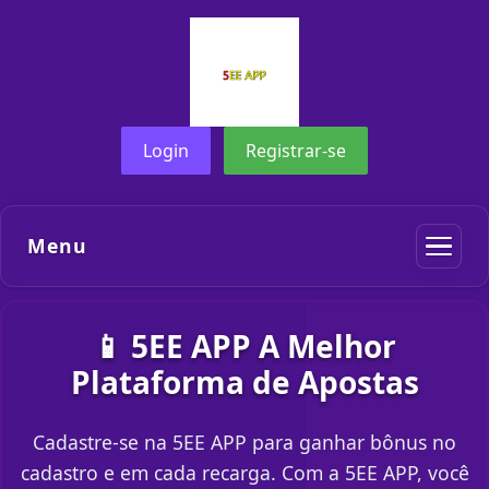
Login
Registrar-se
Menu
📱 5EE APP A Melhor
Plataforma de Apostas
Cadastre-se na 5EE APP para ganhar bônus no
cadastro e em cada recarga. Com a 5EE APP, você