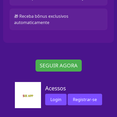
🎁 Receba bônus exclusivos
automaticamente
SEGUIR AGORA
Acessos
Login
Registrar-se