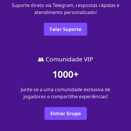
Suporte direto via Telegram, respostas rápidas e
atendimento personalizado!
Falar Suporte
👥 Comunidade VIP
1000+
Junte-se a uma comunidade exclusiva de
jogadores e compartilhe experiências!
Entrar Grupo