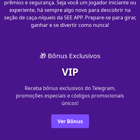
prêmios e segurança. Seja você um jogador iniciante ou
experiente, há sempre algo novo para descobrir na
seção de caça-níqueis da 5EE APP. Prepare-se para girar,
ganhar e se divertir como nunca!
🎁 Bônus Exclusivos
VIP
Receba bônus exclusivos do Telegram,
promoções especiais e códigos promocionais
únicos!
Ver Bônus