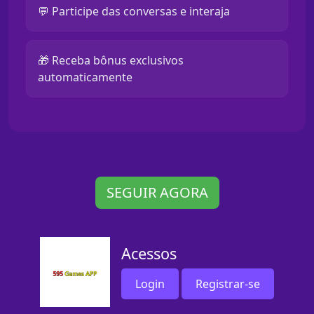
💬 Participe das conversas e interaja
🎁 Receba bônus exclusivos
automaticamente
SEGUIR AGORA
Acessos
Login
Registrar-se