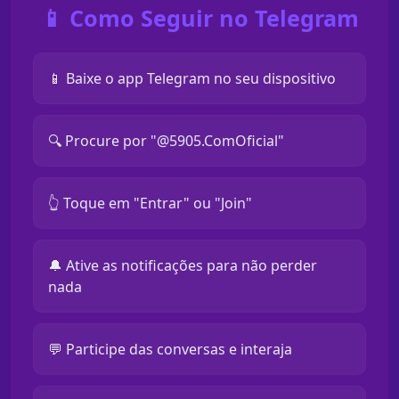
📱 Como Seguir no Telegram
📱 Baixe o app Telegram no seu dispositivo
🔍 Procure por "@5905.ComOficial"
👆 Toque em "Entrar" ou "Join"
🔔 Ative as notificações para não perder
nada
💬 Participe das conversas e interaja