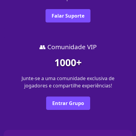
Falar Suporte
👥 Comunidade VIP
1000+
Junte-se a uma comunidade exclusiva de
jogadores e compartilhe experiências!
Entrar Grupo