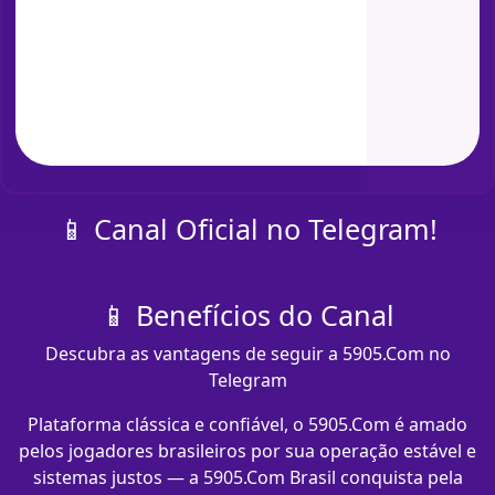
📱 Canal Oficial no Telegram!
📱 Benefícios do Canal
Descubra as vantagens de seguir a 5905.Com no
Telegram
Plataforma clássica e confiável, o 5905.Com é amado
pelos jogadores brasileiros por sua operação estável e
sistemas justos — a 5905.Com Brasil conquista pela