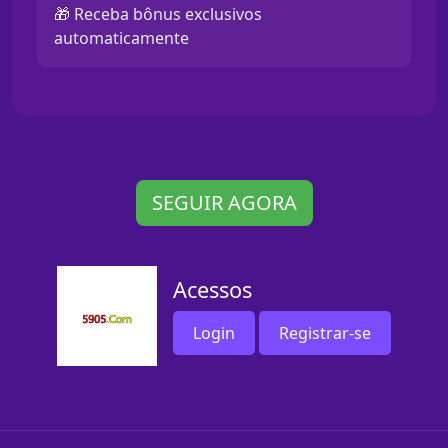
🎁 Receba bônus exclusivos
automaticamente
SEGUIR AGORA
Acessos
Login
Registrar-se