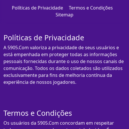
Políticas de Privacidade
Termos e Condições
Sitemap
Políticas de Privacidade
A 5905.Com valoriza a privacidade de seus usuários e
está empenhada em proteger todas as informações
pessoais fornecidas durante o uso de nossos canais de
comunicação. Todos os dados coletados são utilizados
exclusivamente para fins de melhoria contínua da
experiência de nossos jogadores.
Termos e Condições
Os usuários da 5905.Com concordam em respeitar