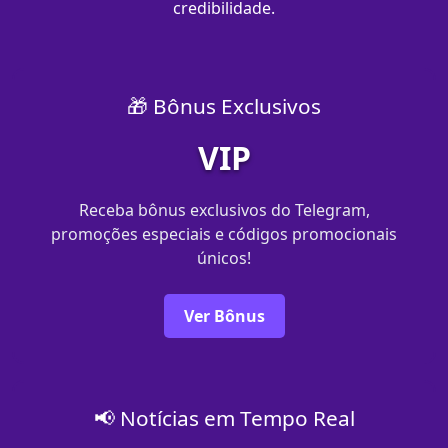
credibilidade.
🎁 Bônus Exclusivos
VIP
Receba bônus exclusivos do Telegram,
promoções especiais e códigos promocionais
únicos!
Ver Bônus
📢 Notícias em Tempo Real