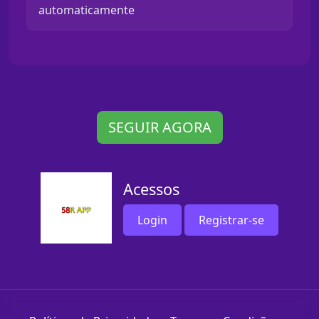
automaticamente
SEGUIR AGORA
Acessos
Login
Registrar-se