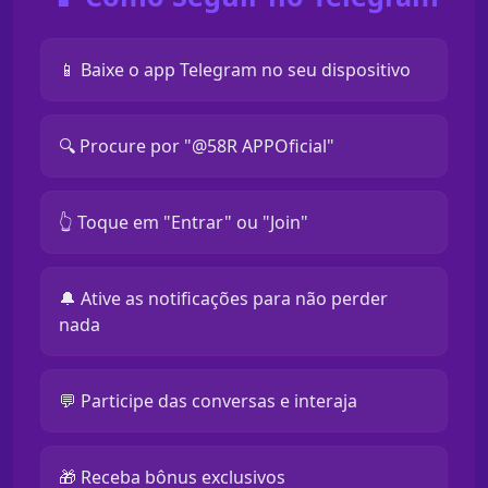
📱 Baixe o app Telegram no seu dispositivo
🔍 Procure por "@58R APPOficial"
👆 Toque em "Entrar" ou "Join"
🔔 Ative as notificações para não perder
nada
💬 Participe das conversas e interaja
🎁 Receba bônus exclusivos