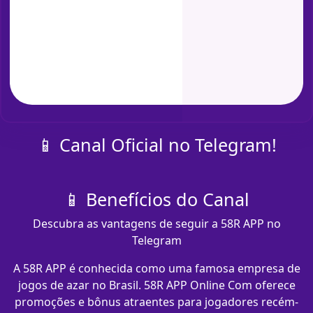
📱 Canal Oficial no Telegram!
📱 Benefícios do Canal
Descubra as vantagens de seguir a 58R APP no
Telegram
A 58R APP é conhecida como uma famosa empresa de
jogos de azar no Brasil. 58R APP Online Com oferece
promoções e bônus atraentes para jogadores recém-