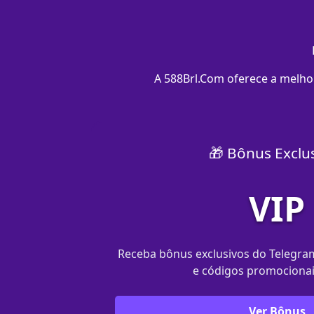
A 588Brl.Com oferece a melhor 
🎁 Bônus Exclu
VIP
Receba bônus exclusivos do Telegra
e códigos promocionai
Ver Bônus