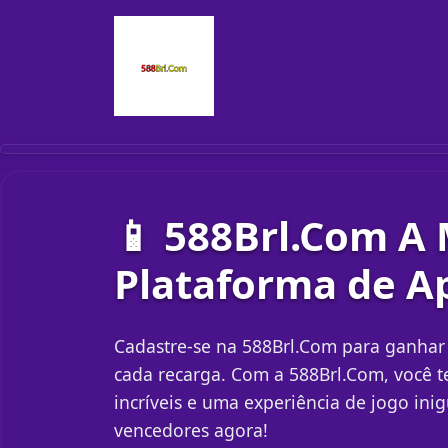
📱 588Brl.Com A
Plataforma de A
Cadastre-se na 588Brl.Com para ganhar
cada recarga. Com a 588Brl.Com, você 
incríveis e uma experiência de jogo inig
vencedores agora!