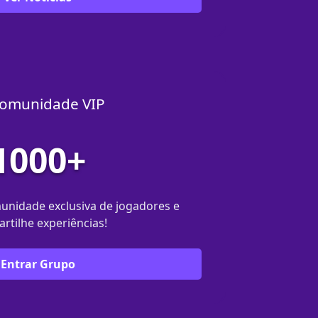
Comunidade VIP
1000+
unidade exclusiva de jogadores e
rtilhe experiências!
Entrar Grupo