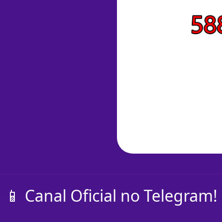
📱 Canal Oficial no Telegram!