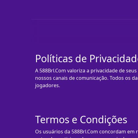
Políticas de Privacida
A 588Brl.Com valoriza a privacidade de seu
nossos canais de comunicação. Todos os dad
jogadores.
Termos e Condições
Os usuários da 588Brl.Com concordam em res