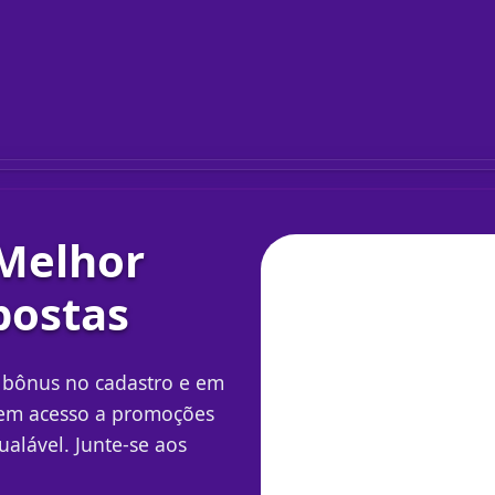
 Melhor
postas
 bônus no cadastro e em
tem acesso a promoções
ualável. Junte-se aos