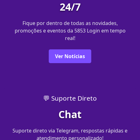
24/7
Fique por dentro de todas as novidades,
promoções e eventos da 5853 Login em tempo
real!
Ver Notícias
💬 Suporte Direto
Chat
Suporte direto via Telegram, respostas rápidas e
atendimento personalizado!