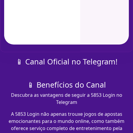
📱 Canal Oficial no Telegram!
📱 Benefícios do Canal
Descubra as vantagens de seguir a 5853 Login no
Telegram
A 5853 Login não apenas trouxe jogos de apostas
emocionantes para o mundo online, como também
oferece serviço completo de entretenimento pela