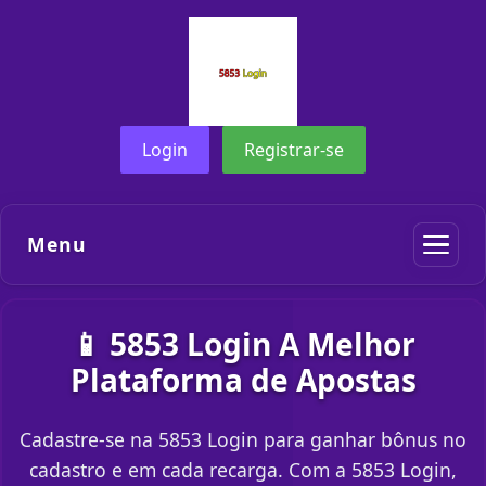
Login
Registrar-se
Menu
📱 5853 Login A Melhor
Plataforma de Apostas
Cadastre-se na 5853 Login para ganhar bônus no
cadastro e em cada recarga. Com a 5853 Login,