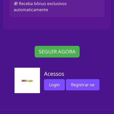
🎁 Receba bônus exclusivos
automaticamente
SEGUIR AGORA
Acessos
Login
Registrar-se