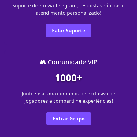
Suporte direto via Telegram, respostas rápidas e
atendimento personalizado!
Falar Suporte
👥 Comunidade VIP
1000+
Junte-se a uma comunidade exclusiva de
jogadores e compartilhe experiências!
Entrar Grupo