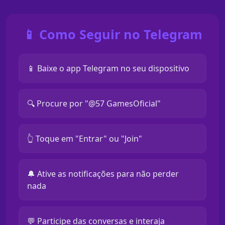
📱 Como Seguir no Telegram
📱 Baixe o app Telegram no seu dispositivo
🔍 Procure por "@57 GamesOficial"
👆 Toque em "Entrar" ou "Join"
🔔 Ative as notificações para não perder
nada
💬 Participe das conversas e interaja