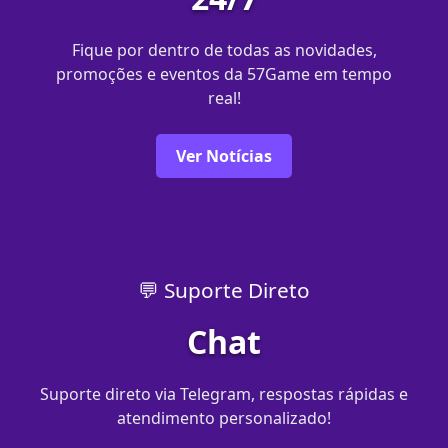
Fique por dentro de todas as novidades,
promoções e eventos da 57Game em tempo
real!
Ver Notícias
💬 Suporte Direto
Chat
Suporte direto via Telegram, respostas rápidas e
atendimento personalizado!