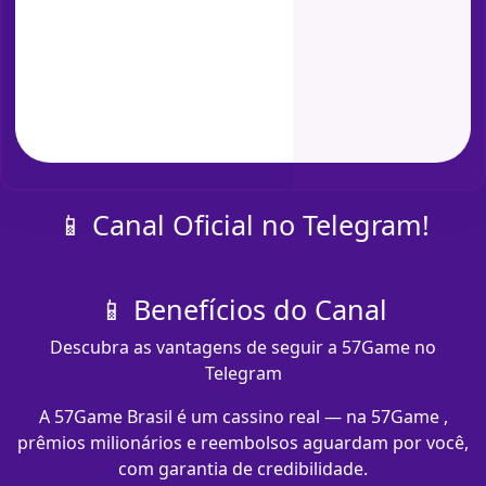
📱 Canal Oficial no Telegram!
📱 Benefícios do Canal
Descubra as vantagens de seguir a 57Game no
Telegram
A 57Game Brasil é um cassino real — na 57Game ,
prêmios milionários e reembolsos aguardam por você,
com garantia de credibilidade.