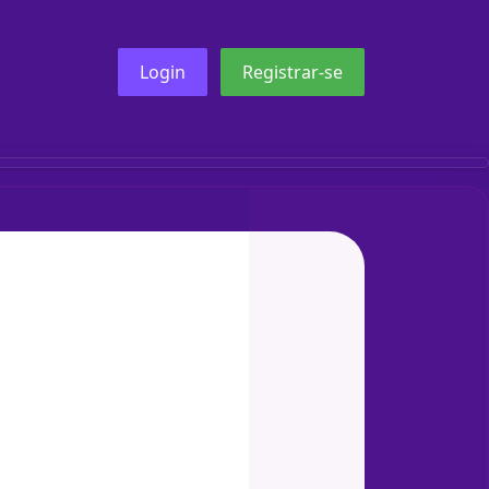
Login
Registrar-se