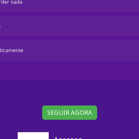
erder nada
a
aticamente
SEGUIR AGORA