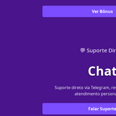
Ver Bônus
💬 Suporte Di
Cha
Suporte direto via Telegram, r
atendimento persona
Falar Suport