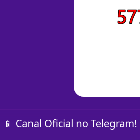
📱 Canal Oficial no Telegram!