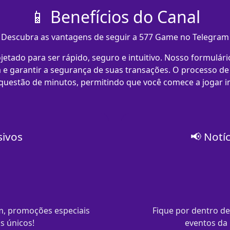
📱 Benefícios do Canal
Descubra as vantagens de seguir a 577 Game no Telegram
etado para ser rápido, seguro e intuitivo. Nosso formulári
a e garantir a segurança de suas transações. O processo d
questão de minutos, permitindo que você comece a jogar 
sivos
📢 Notí
m, promoções especiais
Fique por dentro d
s únicos!
eventos da