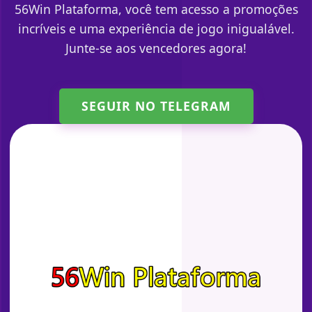
56Win Plataforma, você tem acesso a promoções
incríveis e uma experiência de jogo inigualável.
Junte-se aos vencedores agora!
SEGUIR NO TELEGRAM