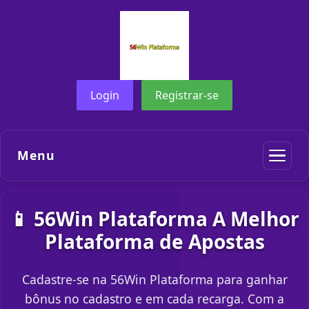
Login
Registrar-se
Menu
📱 56Win Plataforma A Melhor
Plataforma de Apostas
Cadastre-se na 56Win Plataforma para ganhar
bônus no cadastro e em cada recarga. Com a