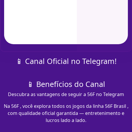
📱 Canal Oficial no Telegram!
📱 Benefícios do Canal
Descubra as vantagens de seguir a 56F no Telegram
Na 56F , você explora todos os jogos da linha 56F Brasil ,
com qualidade oficial garantida — entretenimento e
lucros lado a lado.