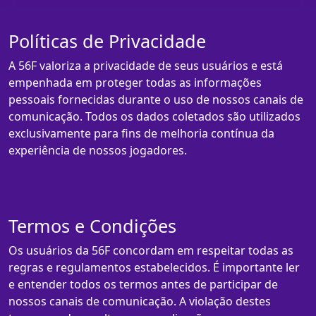
Políticas de Privacidade
A 56F valoriza a privacidade de seus usuários e está
empenhada em proteger todas as informações
pessoais fornecidas durante o uso de nossos canais de
comunicação. Todos os dados coletados são utilizados
exclusivamente para fins de melhoria contínua da
experiência de nossos jogadores.
Termos e Condições
Os usuários da 56F concordam em respeitar todas as
regras e regulamentos estabelecidos. É importante ler
e entender todos os termos antes de participar de
nossos canais de comunicação. A violação destes